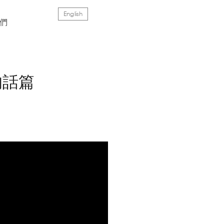
En
glish
們
的話篇