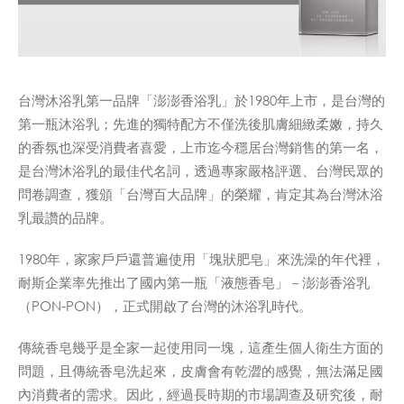
台灣沐浴乳第一品牌「澎澎香浴乳」於1980年上市，是台灣的
第一瓶沐浴乳；先進的獨特配方不僅洗後肌膚細緻柔嫩，持久
的香氛也深受消費者喜愛，上市迄今穩居台灣銷售的第一名，
是台灣沐浴乳的最佳代名詞，透過專家嚴格評選、台灣民眾的
問卷調查，獲頒「台灣百大品牌」的榮耀，肯定其為台灣沐浴
乳最讚的品牌。
1980年，家家戶戶還普遍使用「塊狀肥皂」來洗澡的年代裡，
耐斯企業率先推出了國內第一瓶「液態香皂」－澎澎香浴乳
（PON-PON），正式開啟了台灣的沐浴乳時代。
傳統香皂幾乎是全家一起使用同一塊，這產生個人衛生方面的
問題，且傳統香皂洗起來，皮膚會有乾澀的感覺，無法滿足國
內消費者的需求。因此，經過長時期的市場調查及研究後，耐