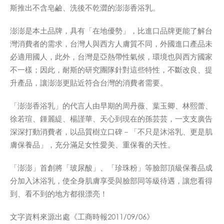
斯推出不含皂鹼、洗後不乾澀的澎澎香浴乳。
澎澎是本土品牌，具有「在地優勢」，比進口品牌更能了解台
灣消費者的需求，台灣人與西方人膚質不同，外國進口產品未
必適用國人，此外，台灣是亞熱帶性氣候，環境也與西方國家
不一樣；因此，耐斯的研究團隊針對這些特性，不斷改良、提
升產品，讓澎澎更貼近符合台灣的消費者需要。
「澎澎香浴乳」的代言人由早期的周丹薇、葉玉卿、林熙蕾、
徐若瑄、鍾麗緹、楊謹華、天心到現在的孫芸芸，一支支廣告
深深打動消費者，以品質樹立口碑－「不只是沐浴乳、更是肌
膚保養品」，充分滿足女性愛美、重保養的天性。
「澎澎」首創將「玻尿酸」、「珍珠粉」等臉部頂級保養品成
分加入沐浴乳，使全身肌膚享受與臉部同等級待遇，讓您看得
到、看不到的地方都很漂亮！
文字資料來源出處《工商時報2011/09/06》